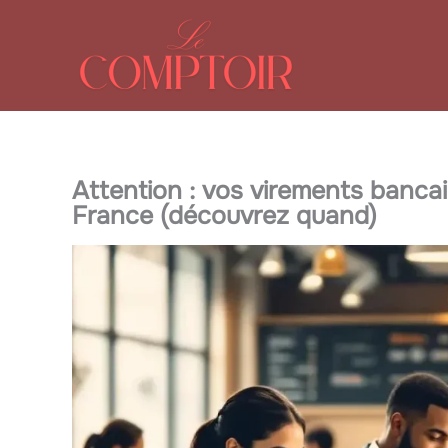
Aller
au
contenu
Attention : vos virements banca
France (découvrez quand)