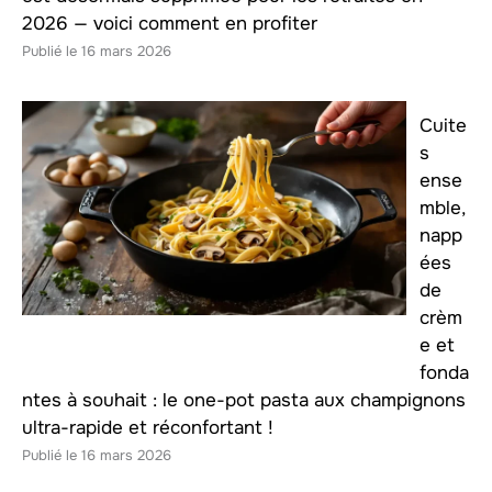
2026 — voici comment en profiter
16 mars 2026
Cuite
s
ense
mble,
napp
ées
de
crèm
e et
fonda
ntes à souhait : le one-pot pasta aux champignons
ultra-rapide et réconfortant !
16 mars 2026