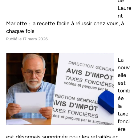
de
Laure
nt
Mariotte : la recette facile à réussir chez vous, à
chaque fois
17 mars 2026
La
nouv
elle
est
tomb
ée :
la
taxe
fonci
ère
est désormais supprimée pour les retraités en