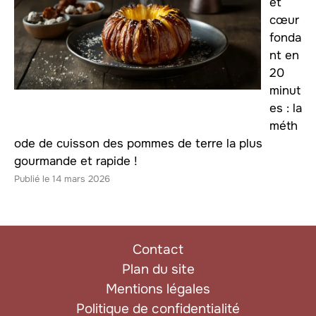
et
cœur
fonda
nt en
20
minut
es : la
méth
ode de cuisson des pommes de terre la plus
gourmande et rapide !
14 mars 2026
Contact
Plan du site
Mentions légales
Politique de confidentialité