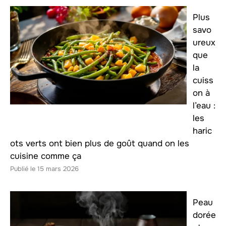
Plus
savo
ureux
que
la
cuiss
on à
l’eau :
les
haric
ots verts ont bien plus de goût quand on les
cuisine comme ça
15 mars 2026
Peau
dorée