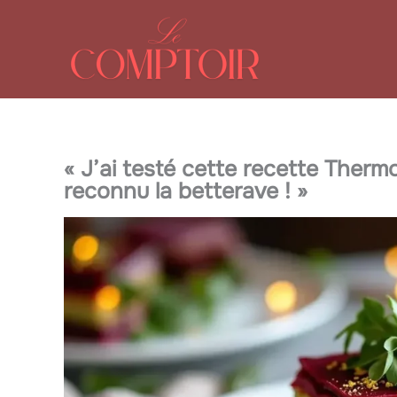
Aller
au
contenu
« J’ai testé cette recette Therm
reconnu la betterave ! »