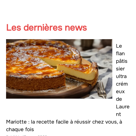
Les dernières news
Le
flan
pâtis
sier
ultra
crém
eux
de
Laure
nt
Mariotte : la recette facile à réussir chez vous, à
chaque fois