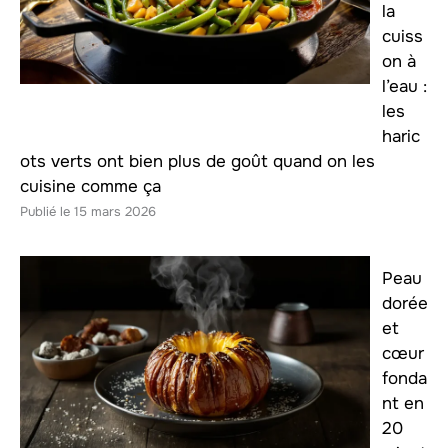
la
cuiss
on à
l’eau :
les
haric
ots verts ont bien plus de goût quand on les
cuisine comme ça
15 mars 2026
Peau
dorée
et
cœur
fonda
nt en
20