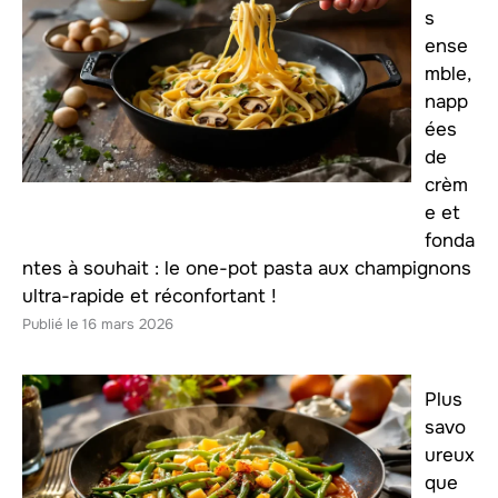
s
ense
mble,
napp
ées
de
crèm
e et
fonda
ntes à souhait : le one-pot pasta aux champignons
ultra-rapide et réconfortant !
16 mars 2026
Plus
savo
ureux
que