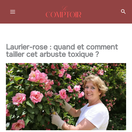
Aller
Rec
au
contenu
Laurier-rose : quand et comment
tailler cet arbuste toxique ?