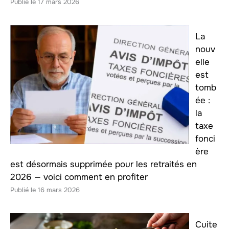
17 mars 2026
La
nouv
elle
est
tomb
ée :
la
taxe
fonci
ère
est désormais supprimée pour les retraités en
2026 — voici comment en profiter
16 mars 2026
Cuite