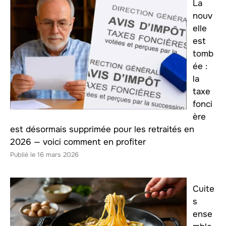
La
nouv
elle
est
tomb
ée :
la
taxe
fonci
ère
est désormais supprimée pour les retraités en
2026 — voici comment en profiter
16 mars 2026
Cuite
s
ense