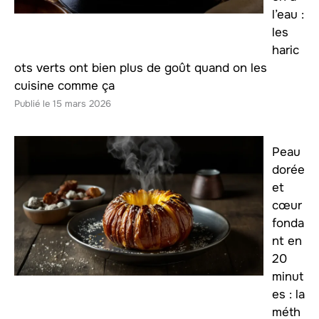
l’eau :
les
haric
ots verts ont bien plus de goût quand on les
cuisine comme ça
15 mars 2026
Peau
dorée
et
cœur
fonda
nt en
20
minut
es : la
méth