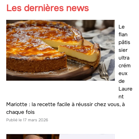
Les dernières news
Le
flan
pâtis
sier
ultra
crém
eux
de
Laure
nt
Mariotte : la recette facile à réussir chez vous, à
chaque fois
17 mars 2026