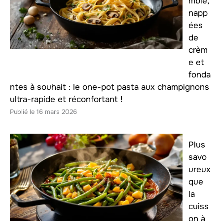
mble,
napp
ées
de
crèm
e et
fonda
ntes à souhait : le one-pot pasta aux champignons
ultra-rapide et réconfortant !
16 mars 2026
Plus
savo
ureux
que
la
cuiss
on à