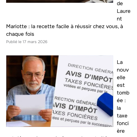
de
Laure
nt
Mariotte : la recette facile à réussir chez vous, à
chaque fois
17 mars 2026
La
nouv
elle
est
tomb
ée :
la
taxe
fonci
ère