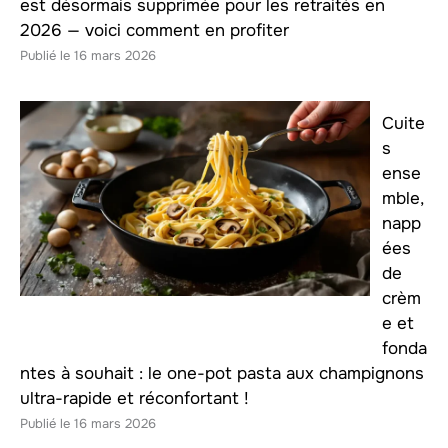
est désormais supprimée pour les retraités en
2026 — voici comment en profiter
16 mars 2026
Cuite
s
ense
mble,
napp
ées
de
crèm
e et
fonda
ntes à souhait : le one-pot pasta aux champignons
ultra-rapide et réconfortant !
16 mars 2026