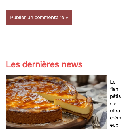
Les dernières news
Le
flan
pâtis
sier
ultra
crém
eux