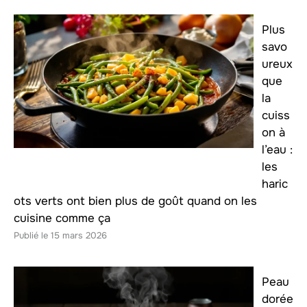
Plus
savo
ureux
que
la
cuiss
on à
l’eau :
les
haric
ots verts ont bien plus de goût quand on les
cuisine comme ça
15 mars 2026
Peau
dorée