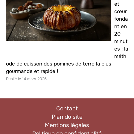
et
cœur
fonda
nt en
20
minut
es : la
méth
ode de cuisson des pommes de terre la plus
gourmande et rapide !
14 mars 2026
Contact
Plan du site
Mentions légales
Politique de confidentialité