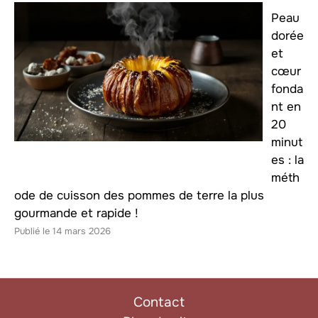
Peau
dorée
et
cœur
fonda
nt en
20
minut
es : la
méth
ode de cuisson des pommes de terre la plus
gourmande et rapide !
14 mars 2026
Contact