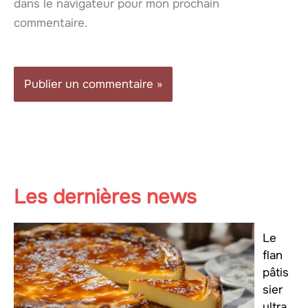
dans le navigateur pour mon prochain
commentaire.
Les dernières news
Le
flan
pâtis
sier
ultra