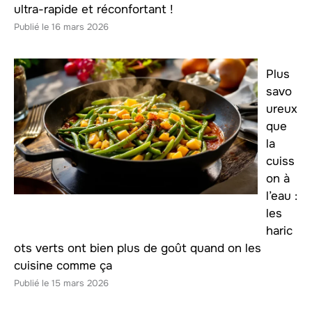
ultra-rapide et réconfortant !
16 mars 2026
Plus
savo
ureux
que
la
cuiss
on à
l’eau :
les
haric
ots verts ont bien plus de goût quand on les
cuisine comme ça
15 mars 2026