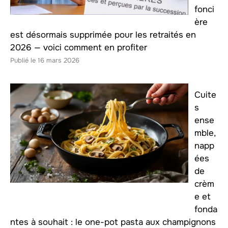
fonci
ère
est désormais supprimée pour les retraités en
2026 — voici comment en profiter
16 mars 2026
Cuite
s
ense
mble,
napp
ées
de
crèm
e et
fonda
ntes à souhait : le one-pot pasta aux champignons