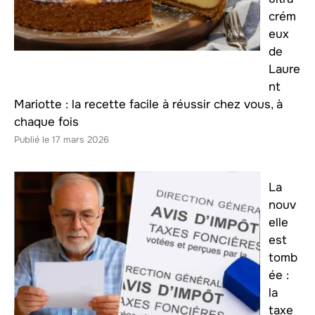
crém
eux
de
Laure
nt
Mariotte : la recette facile à réussir chez vous, à
chaque fois
17 mars 2026
La
nouv
elle
est
tomb
ée :
la
taxe