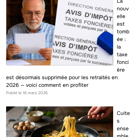
La
nouv
elle
est
tomb
ée :
la
taxe
fonci
ère
est désormais supprimée pour les retraités en
2026 — voici comment en profiter
16 mars 2026
Cuite
s
ense
mble,