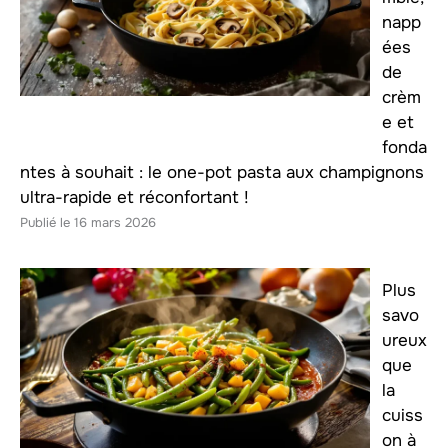
napp
ées
de
crèm
e et
fonda
ntes à souhait : le one-pot pasta aux champignons
ultra-rapide et réconfortant !
16 mars 2026
Plus
savo
ureux
que
la
cuiss
on à