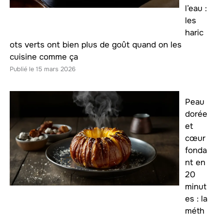
l’eau :
les
haric
ots verts ont bien plus de goût quand on les
cuisine comme ça
15 mars 2026
Peau
dorée
et
cœur
fonda
nt en
20
minut
es : la
méth