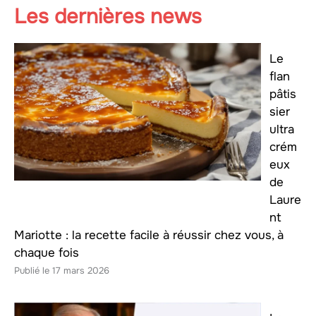
Les dernières news
Le
flan
pâtis
sier
ultra
crém
eux
de
Laure
nt
Mariotte : la recette facile à réussir chez vous, à
chaque fois
17 mars 2026