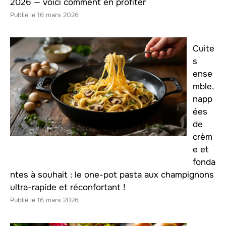
2026 — voici comment en profiter
16 mars 2026
Cuite
s
ense
mble,
napp
ées
de
crèm
e et
fonda
ntes à souhait : le one-pot pasta aux champignons
ultra-rapide et réconfortant !
16 mars 2026