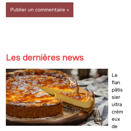
Les dernières news
Le
flan
pâtis
sier
ultra
crém
eux
de