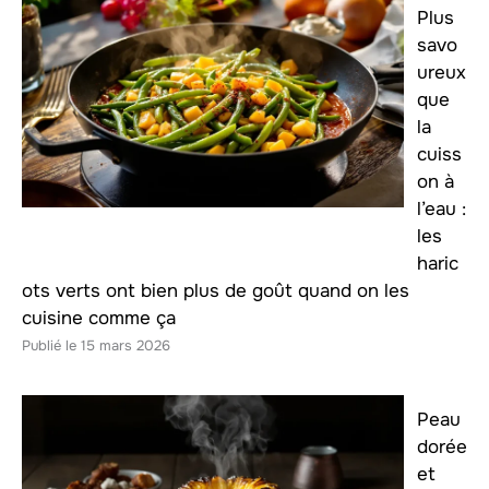
Plus
savo
ureux
que
la
cuiss
on à
l’eau :
les
haric
ots verts ont bien plus de goût quand on les
cuisine comme ça
15 mars 2026
Peau
dorée
et