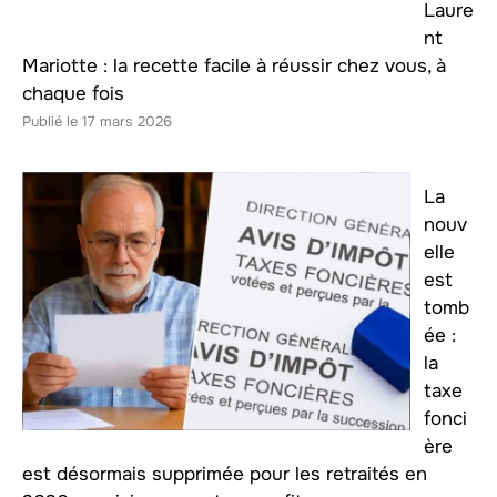
Laure
nt
Mariotte : la recette facile à réussir chez vous, à
chaque fois
17 mars 2026
La
nouv
elle
est
tomb
ée :
la
taxe
fonci
ère
est désormais supprimée pour les retraités en