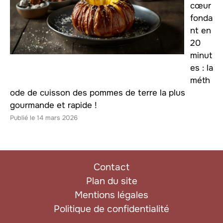
cœur
fonda
nt en
20
minut
es : la
méth
ode de cuisson des pommes de terre la plus
gourmande et rapide !
14 mars 2026
Contact
Plan du site
Mentions légales
Politique de confidentialité