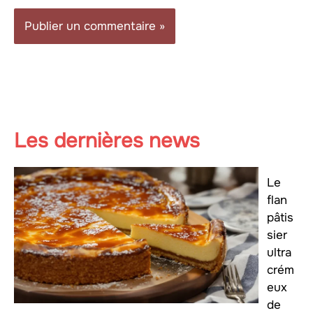
Les dernières news
Le
flan
pâtis
sier
ultra
crém
eux
de