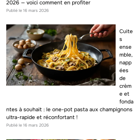
2026 — voici comment en profiter
16 mars 2026
Cuite
s
ense
mble,
napp
ées
de
crèm
e et
fonda
ntes à souhait : le one-pot pasta aux champignons
ultra-rapide et réconfortant !
16 mars 2026