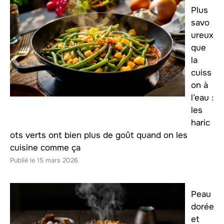
Plus
savo
ureux
que
la
cuiss
on à
l’eau :
les
haric
ots verts ont bien plus de goût quand on les
cuisine comme ça
15 mars 2026
Peau
dorée
et