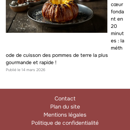
cœur
fonda
nt en
20
minut
es : la
méth
ode de cuisson des pommes de terre la plus
gourmande et rapide !
14 mars 2026
Contact
Plan du site
Mentions légales
Politique de confidentialité