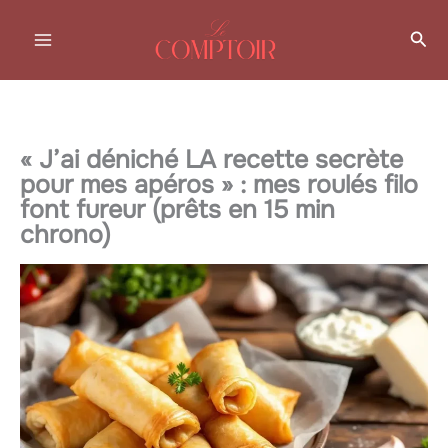
Aller
Rec
au
contenu
« J’ai déniché LA recette secrète
pour mes apéros » : mes roulés filo
font fureur (prêts en 15 min
chrono)