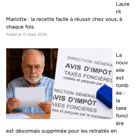
Laure
nt
Mariotte : la recette facile à réussir chez vous, à
chaque fois
17 mars 2026
La
nouv
elle
est
tomb
ée :
la
taxe
fonci
ère
est désormais supprimée pour les retraités en