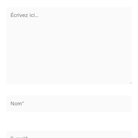
Écrivez
ici…
Nom*
E-