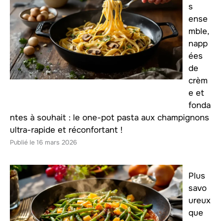
s
ense
mble,
napp
ées
de
crèm
e et
fonda
ntes à souhait : le one-pot pasta aux champignons
ultra-rapide et réconfortant !
16 mars 2026
Plus
savo
ureux
que