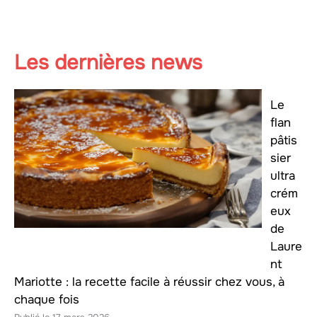
Les dernières news
Le
flan
pâtis
sier
ultra
crém
eux
de
Laure
nt
Mariotte : la recette facile à réussir chez vous, à
chaque fois