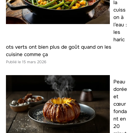
la
cuiss
on à
l’eau :
les
haric
ots verts ont bien plus de goût quand on les
cuisine comme ça
15 mars 2026
Peau
dorée
et
cœur
fonda
nt en
20