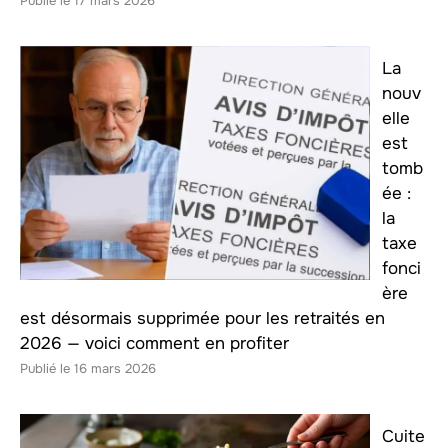
17 mars 2026
La
nouv
elle
est
tomb
ée :
la
taxe
fonci
ère
est désormais supprimée pour les retraités en
2026 — voici comment en profiter
16 mars 2026
Cuite