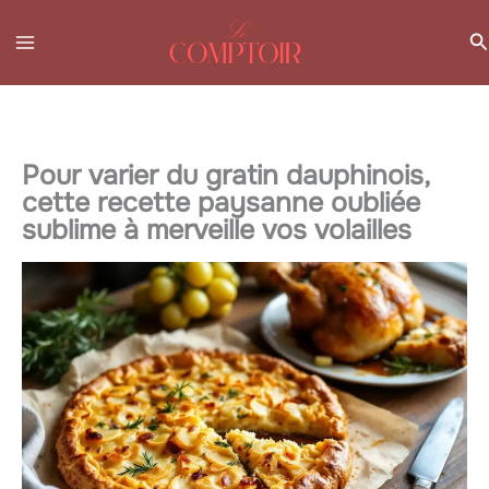
Aller
R
au
contenu
Pour varier du gratin dauphinois,
cette recette paysanne oubliée
sublime à merveille vos volailles