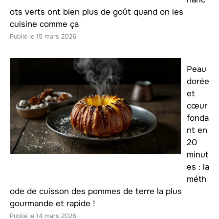
ots verts ont bien plus de goût quand on les
cuisine comme ça
15 mars 2026
Peau
dorée
et
cœur
fonda
nt en
20
minut
es : la
méth
ode de cuisson des pommes de terre la plus
gourmande et rapide !
14 mars 2026