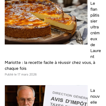
Le
flan
pâtis
sier
ultra
crém
eux
de
Laure
nt
Mariotte : la recette facile à réussir chez vous, à
chaque fois
17 mars 2026
La
nouv
elle