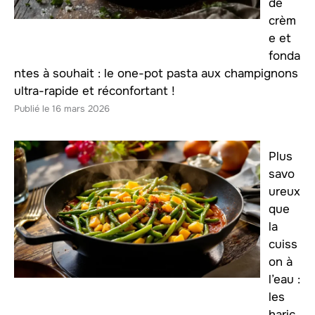
de
crèm
e et
fonda
ntes à souhait : le one-pot pasta aux champignons
ultra-rapide et réconfortant !
16 mars 2026
Plus
savo
ureux
que
la
cuiss
on à
l’eau :
les
haric