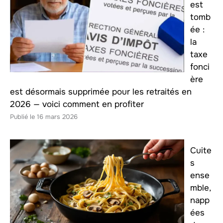
est
tomb
ée :
la
taxe
fonci
ère
est désormais supprimée pour les retraités en
2026 — voici comment en profiter
16 mars 2026
Cuite
s
ense
mble,
napp
ées